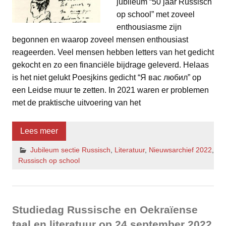
jubileum “50 jaar Russisch
op school” met zoveel
enthousiasme zijn
begonnen en waarop zoveel mensen enthousiast
reageerden. Veel mensen hebben letters van het gedicht
gekocht en zo een financiële bijdrage geleverd. Helaas
is het niet gelukt Poesjkins gedicht “Я вас любил” op
een Leidse muur te zetten. In 2021 waren er problemen
met de praktische uitvoering van het
Lees meer
Jubileum sectie Russisch
,
Literatuur
,
Nieuwsarchief 2022
,
Russisch op school
Studiedag Russische en Oekraïense
taal en literatuur op 24 september 2022