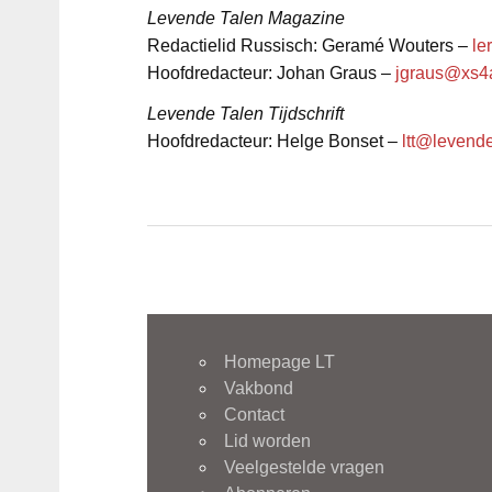
Levende Talen Magazine
Redactielid Russisch: Geramé Wouters –
le
Hoofdredacteur: Johan Graus –
jgraus@xs4a
Levende Talen Tijdschrift
Hoofdredacteur: Helge Bonset –
ltt@levende
Homepage LT
Vakbond
Contact
Lid worden
Veelgestelde vragen