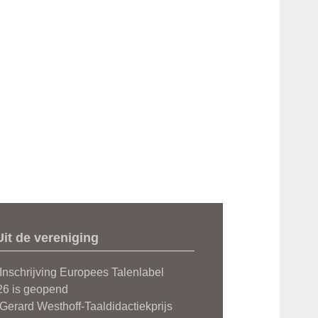
Uit de vereniging
Inschrijving Europees Talenlabel
26 is geopend
Gerard Westhoff-Taaldidactiekprijs