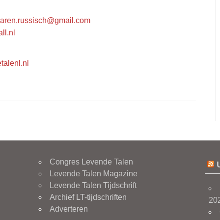
raren.russisch@gmail.com
ll.nl
talenl.nl
Congres Levende Talen
Levende Talen Magazine
Levende Talen Tijdschrift
Archief LT-tijdschriften
20
Adverteren