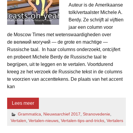
Auteur is de Amerikaanse
tolk/vertaalster Michele A.
Berdy. Ze schrijft al vijftien
jaar een column voor
de Moscow Times met wetenswaardigheden over
de великий могучий — de grote en machtige —
Russische taal. In haar columns onderzoekt, ontcijfert
en probeert Michele Berdy de Russische taal te
begrijpen, uit te leggen en te vertalen. Voortdurend
kreeg ze het verzoek de Russische tekst in de columns
te voorzien van accenttekens. De plaats van het accent
kan
Lees meer
Grammatica
,
Nieuwsarchief 2017
,
Stranovedenie
,
Vertalen
,
Vertalen-nieuws
,
Vertalen-tips-and-tricks
,
Vertalers