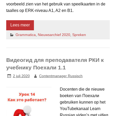
voorbeeld zien van het gebruik van speelkaarten in de
taalles op ERK-niveau A1, A2 en B1.
Lees meer
Grammatica
,
Nieuwsarchief 2020
,
Spreken
Видеогид для преподавателя РКИ к
учебнику Поехали 1.1
2 juli 2020
Contentmanager Russisch
Docenten die de nieuwe
boeken van Поехали
gebruiken kunnen op het
YouTubekanaal Learn
Russian video’s met uitleg