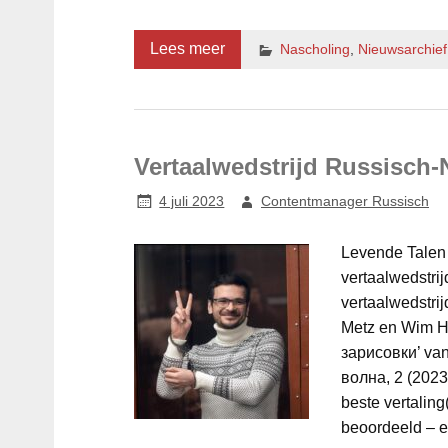
Lees meer
Nascholing
,
Nieuwsarchie
Vertaalwedstrijd Russisch-
4 juli 2023
Contentmanager Russisch
Levende Talen R
vertaalwedstrij
vertaalwedstrij
Metz en Wim Ho
зарисовки’ van
волна, 2 (2023)
beste vertalin
beoordeeld – en