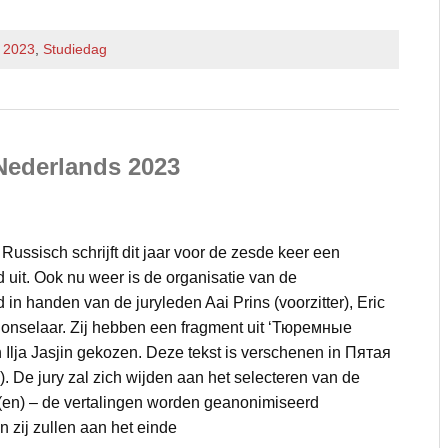
f 2023
,
Studiedag
Nederlands 2023
ussisch schrijft dit jaar voor de zesde keer een
d uit. Ook nu weer is de organisatie van de
d in handen van de juryleden Aai Prins (voorzitter), Eric
nselaar. Zij hebben een fragment uit ‘Тюремные
 Ilja Jasjin gekozen. Deze tekst is verschenen in Пятая
. De jury zal zich wijden aan het selecteren van de
g(en) – de vertalingen worden geanonimiseerd
 zij zullen aan het einde