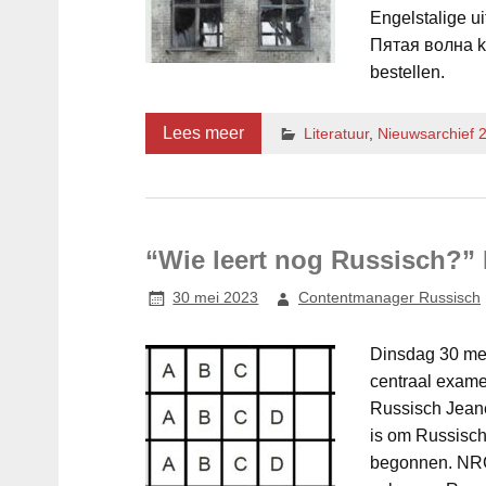
Engelstalige u
Пятая волна kun
bestellen.
Lees meer
Literatuur
,
Nieuwsarchief 
“Wie leert nog Russisch?”
30 mei 2023
Contentmanager Russisch
Dinsdag 30 mei
centraal exam
Russisch Jeane
is om Russisch
begonnen. NRC 