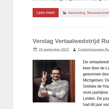
Lees meer
Nascholing
,
Nieuwsarchie
Verslag Vertaalwedstrijd R
24 september 2023
Contentmanager Ru
De vertaalweds
keer door de L
gewonnen door
Michgelsen. De
Gretske de Haa
onze jaarlijks
Leiden. De jury
had dit jaar vo