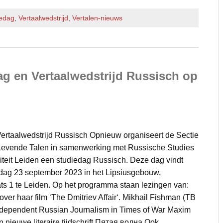
iedag
,
Vertaalwedstrijd
,
Vertalen-nieuws
g en Vertaalwedstrijd Russisch op
ertaalwedstrijd Russisch Opnieuw organiseert de Sectie
Levende Talen in samenwerking met Russische Studies
iteit Leiden een studiedag Russisch. Deze dag vindt
rdag 23 september 2023 in het Lipsiusgebouw,
ts 1 te Leiden. Op het programma staan lezingen van:
over haar film ‘The Dmitriev Affair‘. Mikhail Fishman (ТВ
dependent Russian Journalism in Times of War Maxim
n nieuwe literaire tijdschrift Пятая волна Ook