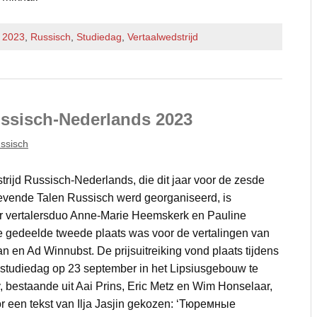
f 2023
,
Russisch
,
Studiedag
,
Vertaalwedstrijd
ussisch-Nederlands 2023
ssisch
trijd Russisch-Nederlands, die dit jaar voor de zesde
evende Talen Russisch werd georganiseerd, is
 vertalersduo Anne-Marie Heemskerk en Pauline
 gedeelde tweede plaats was voor de vertalingen van
n en Ad Winnubst. De prijsuitreiking vond plaats tijdens
e studiedag op 23 september in het Lipsiusgebouw te
, bestaande uit Aai Prins, Eric Metz en Wim Honselaar,
or een tekst van Ilja Jasjin gekozen: ‘Тюремные