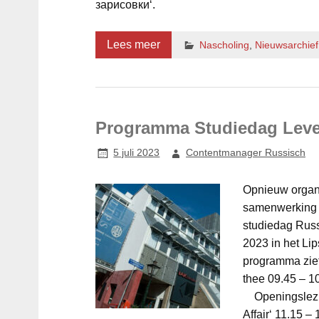
зарисовки‘.
Lees meer
Nascholing
,
Nieuwsarchie
Programma Studiedag Leve
5 juli 2023
Contentmanager Russisch
Opnieuw organi
samenwerking m
studiedag Russ
2023 in het Li
programma ziet
thee 09.45 – 
Openingslezing
Affair‘ 11.15 