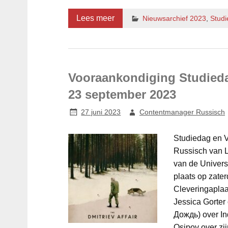
Lees meer
Nieuwsarchief 2023
,
Stud
Vooraankondiging Studieda
23 september 2023
27 juni 2023
Contentmanager Russisch
Studiedag en V
Russisch van 
van de Univers
plaats op zate
Cleveringaplaa
Jessica Gorter 
Дождь) over In
Osipov over zij