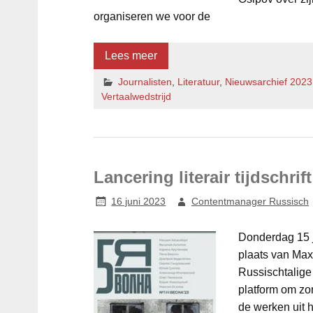
organiseren we voor de
Lees meer
Journalisten
,
Literatuur
,
Nieuwsarchief 2023
Vertaalwedstrijd
Lancering literair tijdschri
16 juni 2023
Contentmanager Russisch
Donderdag 15 j
plaats van Maxi
Russischtalige 
platform om zo
de werken uit h