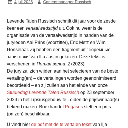
4 juli 2023
Contentmanager Russisch
Levende Talen Russisch schrijft dit jaar voor de zesde
keer een
vertaalwedstrijd
uit. Ook nu weer is de
organisatie van de vertaalwedstrijd in handen van de
juryleden Aai Prins (voorzitter), Eric Metz en Wim
Honselaar. Zij hebben een fragment uit ‘Тюремные
зарисовки’ van Ilja Jasjin gekozen. Deze tekst is
verschenen in
Пятая волна
, 2 (2023).
De jury zal zich wijden aan het selecteren van de beste
vertaling(en) – de vertalingen worden geanonimiseerd
beoordeeld – en zij zullen aan het einde van onze
Studiedag Levende Talen Russisch
op 23 september
2023 in het Lipsiusgebouw te Leiden de prijswinnaar(s)
bekend maken. Boekhandel
Pegasus
stelt een prijs
(prijzen) beschikbaar.
U vindt hier
de pdf met de te vertalen tekst
van Ilja