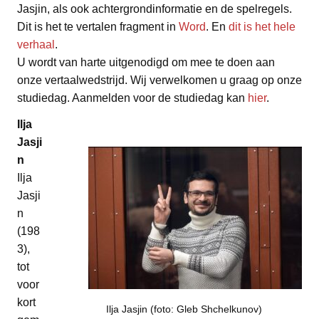
Jasjin, als ook achtergrondinformatie en de spelregels.
Dit is het te vertalen fragment in
Word
. En
dit is het hele
verhaal
.
U wordt van harte uitgenodigd om mee te doen aan
onze vertaalwedstrijd. Wij verwelkomen u graag op onze
studiedag. Aanmelden voor de studiedag kan
hier
.
Ilja
Jasji
n
Ilja
Jasji
n
(198
3),
tot
voor
kort
Ilja Jasjin (foto: Gleb Shchelkunov)