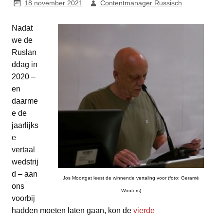
18 november 2021
Contentmanager Russisch
Nadat
we de
Ruslan
ddag in
2020 –
en
daarme
e de
jaarlijks
e
vertaal
wedstrij
d – aan
Jos Moortgat leest de winnende vertaling voor (foto: Geramé
ons
Wouters)
voorbij
hadden moeten laten gaan, kon de
vierde