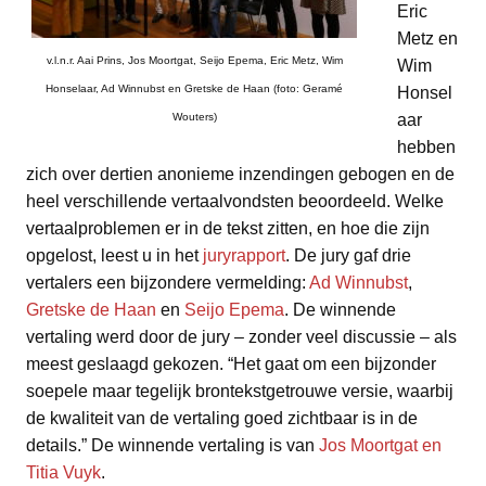
Eric
Metz en
v.l.n.r. Aai Prins, Jos Moortgat, Seijo Epema, Eric Metz, Wim
Wim
Honselaar, Ad Winnubst en Gretske de Haan (foto: Geramé
Honsel
Wouters)
aar
hebben
zich over dertien anonieme inzendingen gebogen en de
heel verschillende vertaalvondsten beoordeeld. Welke
vertaalproblemen er in de tekst zitten, en hoe die zijn
opgelost, leest u in het
juryrapport
. De jury gaf drie
vertalers een bijzondere vermelding:
Ad Winnubst
,
Gretske de Haan
en
Seijo Epema
. De winnende
vertaling werd door de jury – zonder veel discussie – als
meest geslaagd gekozen. “Het gaat om een bijzonder
soepele maar tegelijk brontekstgetrouwe versie, waarbij
de kwaliteit van de vertaling goed zichtbaar is in de
details.” De winnende vertaling is van
Jos Moortgat en
Titia Vuyk
.