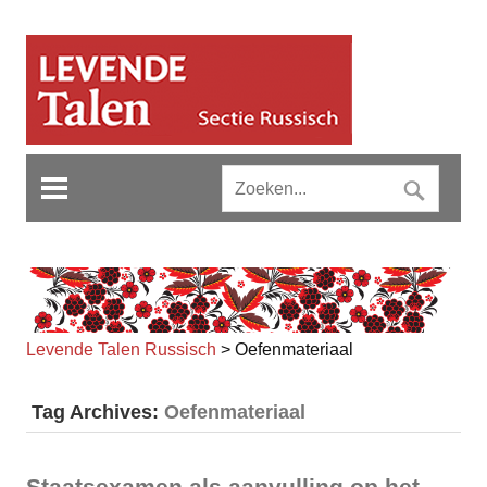
Levende Talen Russisch
>
Oefenmateriaal
Tag Archives:
Oefenmateriaal
Staatsexamen als aanvulling op het