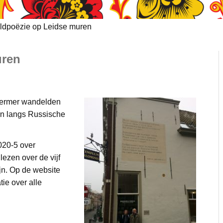
ldpoëzie op Leidse muren
uren
hermer wandelden
jn langs Russische
20-5 over
ezen over de vijf
jn. Op de website
ie over alle