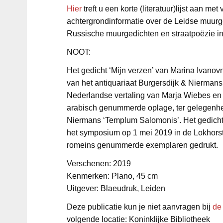
Hier
treft u een korte (literatuur)lijst aan me
achtergrondinformatie over de Leidse muurg
Russische muurgedichten en straatpoëzie i
NOOT:
Het gedicht ‘Mijn verzen’ van Marina Ivanovn
van het antiquariaat Burgersdijk & Niermans
Nederlandse vertaling van Marja Wiebes en 
arabisch genummerde oplage, ter gelegenhei
Niermans ‘Templum Salomonis’. Het gedicht
het symposium op 1 mei 2019 in de Lokhorstk
romeins genummerde exemplaren gedrukt.
Verschenen: 2019
Kenmerken: Plano, 45 cm
Uitgever: Blaeudruk, Leiden
Deze publicatie kun je niet aanvragen bij
de
volgende locatie: Koninklijke Bibliotheek