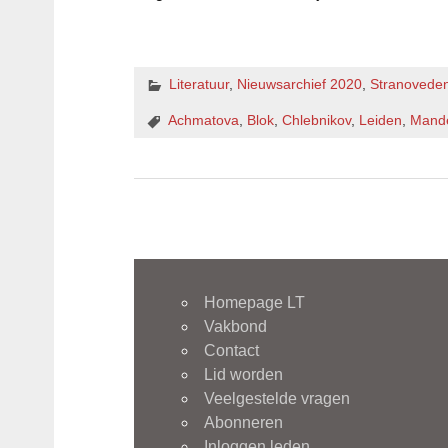
Literatuur
,
Nieuwsarchief 2020
,
Stranovede
Achmatova
,
Blok
,
Chlebnikov
,
Leiden
,
Mand
Homepage LT
Vakbond
Contact
Lid worden
Veelgestelde vragen
Abonneren
Inloggen leden