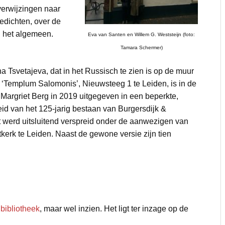
t verwijzingen naar
edichten, over de
n het algemeen.
Eva van Santen en Willem G. Weststeijn (foto:
Tamara Schermer)
a Tsvetajeva, dat in het Russisch te zien is op de muur
 ‘Templum Salomonis’, Nieuwsteeg 1 te Leiden, is in de
Margriet Berg in 2019 uitgegeven in een beperkte,
d van het 125-jarig bestaan van Burgersdijk &
 werd uitsluitend verspreid onder de aanwezigen van
erk te Leiden. Naast de gewone versie zijn tien
 bibliotheek
, maar wel inzien. Het ligt ter inzage op de