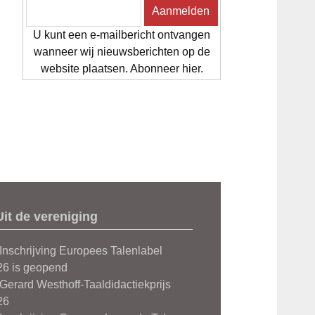
U kunt een e-mailbericht ontvangen
wanneer wij nieuwsberichten op de
website plaatsen. Abonneer hier.
Uit de vereniging
Inschrijving Europees Talenlabel
26 is geopend
Gerard Westhoff-Taaldidactiekprijs
26