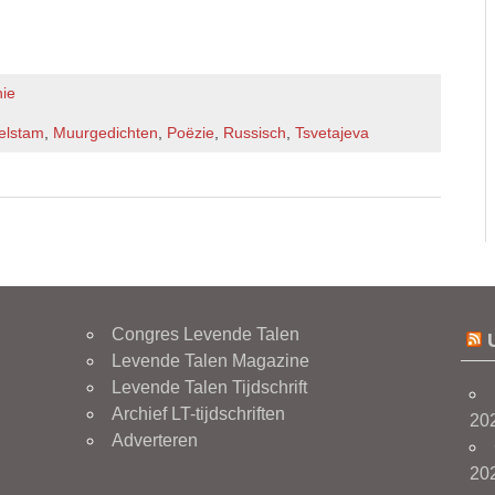
nie
elstam
,
Muurgedichten
,
Poëzie
,
Russisch
,
Tsvetajeva
Congres Levende Talen
Levende Talen Magazine
Levende Talen Tijdschrift
Archief LT-tijdschriften
20
Adverteren
20